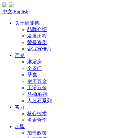
中文
English
关于維蘭德
品牌介绍
发展历程
荣誉资质
企业宣传片
产品
淋浴房
全景门
壁龛
厨房五金
卫浴五金
马桶系列
人造石系列
实力
核心技术
名企合作
加盟
加盟政策