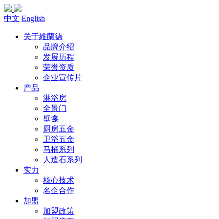
中文
English
关于維蘭德
品牌介绍
发展历程
荣誉资质
企业宣传片
产品
淋浴房
全景门
壁龛
厨房五金
卫浴五金
马桶系列
人造石系列
实力
核心技术
名企合作
加盟
加盟政策