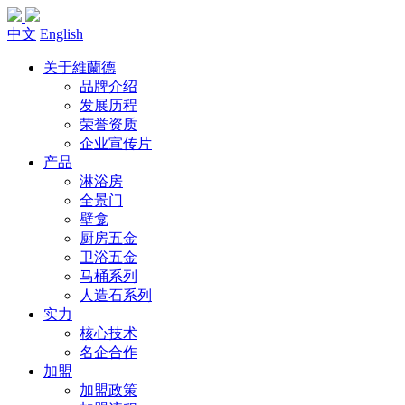
中文
English
关于維蘭德
品牌介绍
发展历程
荣誉资质
企业宣传片
产品
淋浴房
全景门
壁龛
厨房五金
卫浴五金
马桶系列
人造石系列
实力
核心技术
名企合作
加盟
加盟政策