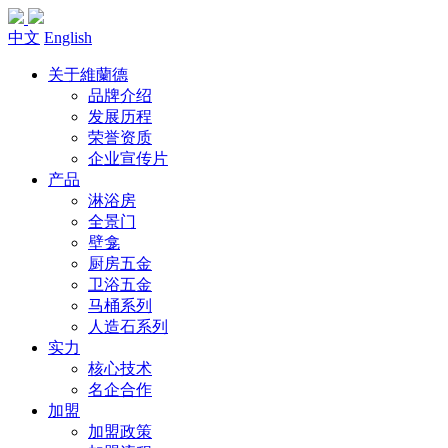
中文
English
关于維蘭德
品牌介绍
发展历程
荣誉资质
企业宣传片
产品
淋浴房
全景门
壁龛
厨房五金
卫浴五金
马桶系列
人造石系列
实力
核心技术
名企合作
加盟
加盟政策