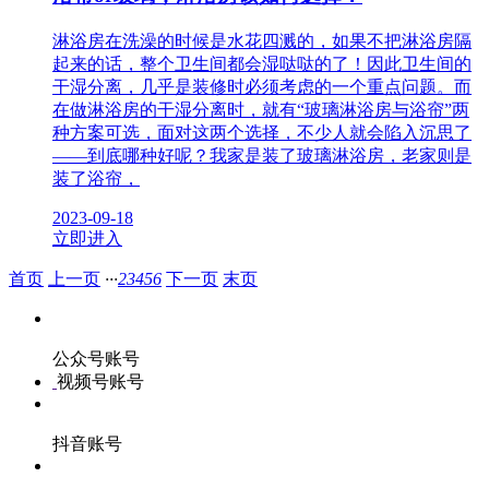
淋浴房在洗澡的时候是水花四溅的，如果不把淋浴房隔
起来的话，整个卫生间都会湿哒哒的了！因此卫生间的
干湿分离，几乎是装修时必须考虑的一个重点问题。而
在做淋浴房的干湿分离时，就有“玻璃淋浴房与浴帘”两
种方案可选，面对这两个选择，不少人就会陷入沉思了
——到底哪种好呢？我家是装了玻璃淋浴房，老家则是
装了浴帘，
2023-09-18
立即进入
首页
上一页
···
2
3
4
5
6
下一页
末页
公众号账号
视频号账号
抖音账号