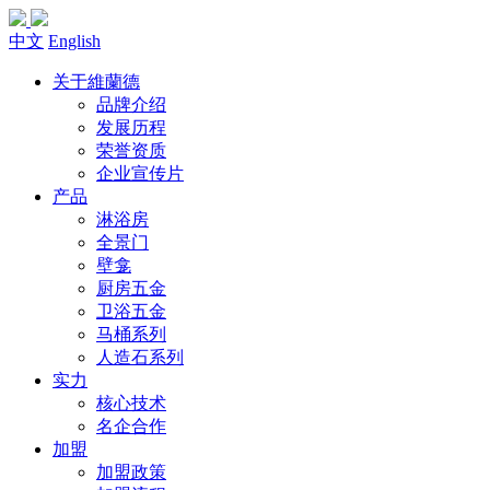
中文
English
关于維蘭德
品牌介绍
发展历程
荣誉资质
企业宣传片
产品
淋浴房
全景门
壁龛
厨房五金
卫浴五金
马桶系列
人造石系列
实力
核心技术
名企合作
加盟
加盟政策